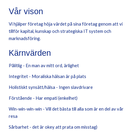
V
år vison
Vi hjälper företag höja värdet på sina företag genom att vi
tillför kapital, kunskap och strategiska IT system och
marknadsföring.
Kärnvärden
P
ålitlig - En man av mitt ord, ärlighet
I
ntegritet - Moraliska hälsan är på plats
H
olistiskt synsätt/hälsa - Ingen slavdrivare
F
örstående - Har empati (enkelhet)
W
in-win-win-win - Vill det bästa till alla som är en del av
vår
resa
S
årbarhet - det är okey att prata om misstag)